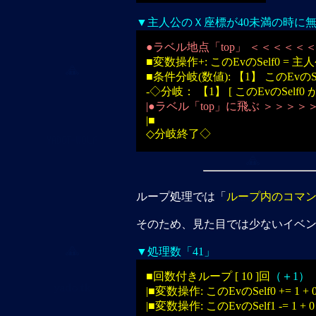
▼主人公のＸ座標が40未満の時に
●ラベル地点「top」 ＜＜＜＜
■変数操作+: このEvのSelf0 = 主
■条件分岐(数値): 【1】 このEvのSel
-◇分岐： 【1】 [ このEvのSelf0 
|●ラベル「top」に飛ぶ ＞＞
|■
◇分岐終了◇
ループ処理では「
ループ内のコマン
そのため、見た目では少ないイベ
▼処理数「41」
■回数付きループ [ 10 ]回
（＋1）
|■変数操作: このEvのSelf0 += 1 + 
|■変数操作: このEvのSelf1 -= 1 + 0