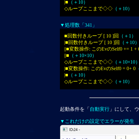
|■
（＋10）
◇ループここまで◇◇
（＋10）
▼処理数「341」
■回数付きループ [ 10 ]回
（＋1）
|■回数付きループ [ 10 ]回
（＋10
||■変数操作: このEvのSelf0 += 1 + 
||■
（＋10×10）
◇ループここまで◇◇
（＋10×10
|■変数操作: このEvのSelf0 = 0+ 0
|■
（＋10）
◇ループここまで◇◇
（＋10）
起動条件を「
自動実行
」にして、
▼これだけの設定でエラーが発生