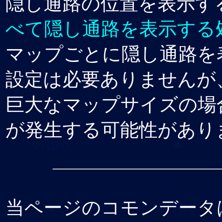
隠し通路の位置を表示す
べて隠し通路を表示する
マップごとに隠し通路を
設定は必要ありませんが
巨大なマップサイズの場
が発生する可能性があり
当ページのコモンデータ