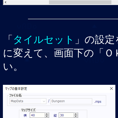
「
タイルセット
」の設定
に変えて、画面下の「Ｏ
い。