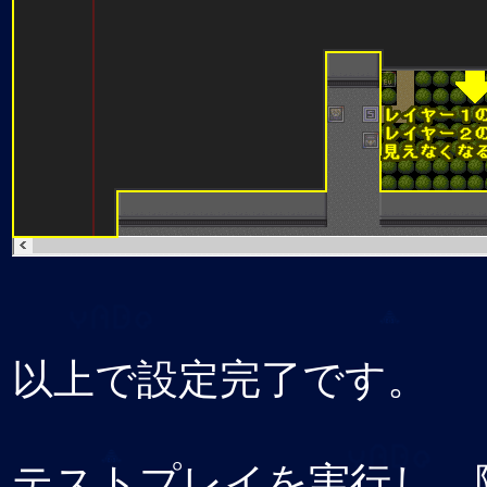
以上で設定完了です。
テストプレイを実行し、