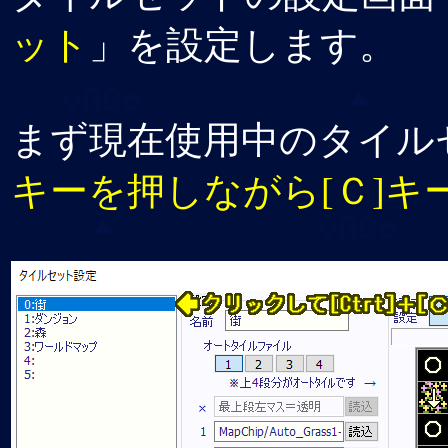
ット
」を設定します。
まず現在使用中のタイル
キーを押しながら[Ｃ]キ