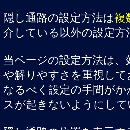
隠し通路の設定方法は
複
介している以外の設定方
当ページの設定方法は、
や解りやすさを重視して
なるべく設定の手間がか
スが起きないようにして