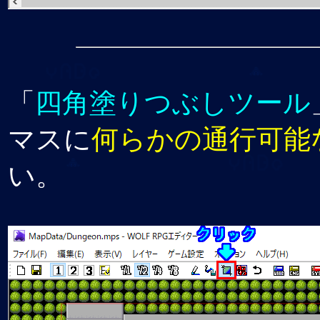
「
四角塗りつぶしツール
マスに
何らかの通行可能
い。