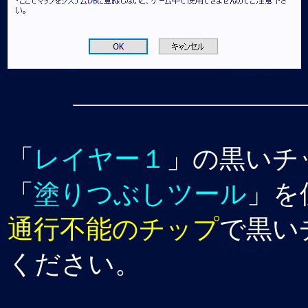
「
レイヤー１
」の黒いチ
「
塗りつぶしツール
」を
通行不能のチップ
で黒い
ください。