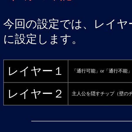
今回の設定では、レイヤ
に設定します。
レイヤー１
「通行可能」or「通行不能
レイヤー２
主人公を隠すチップ（壁の