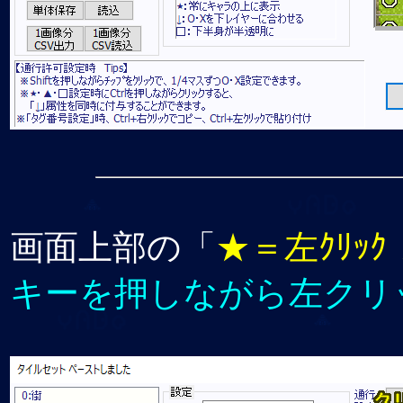
画面上部の「
★＝左ｸﾘｯｸ 
キーを押しながら左クリ