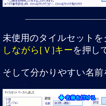
未使用のタイルセットを
しながら[Ｖ]キー
を押し
そして分かりやすい名前