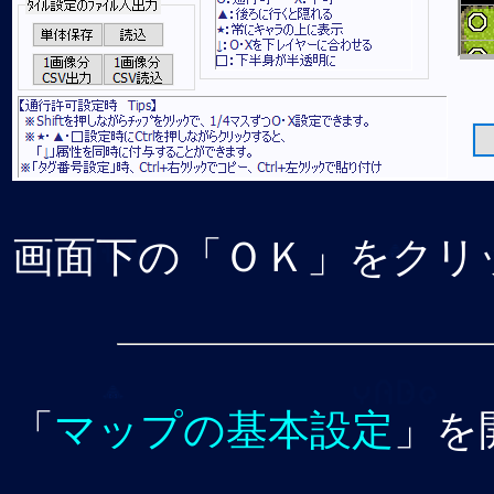
画面下の「ＯＫ」をクリ
「
マップの基本設定
」を