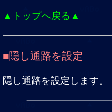
▲トップへ戻る▲
■隠し通路を設定
隠し通路を設定します。