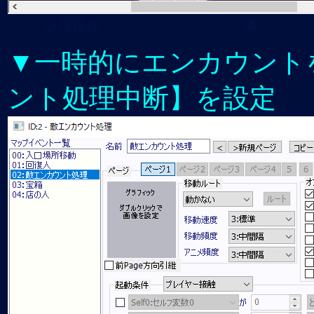
▼一時的にエンカウント
ント処理中断】を設定