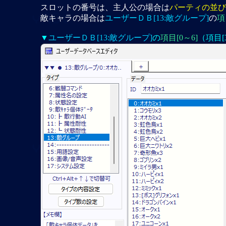
スロットの番号は、主人公の場合は
パーティの並び
敵キャラの場合は
ユーザーＤＢ[13:敵グループ]
の
項
▼
ユーザーＤＢ[13:敵グループ]
の
項目[0～6]
（項目[