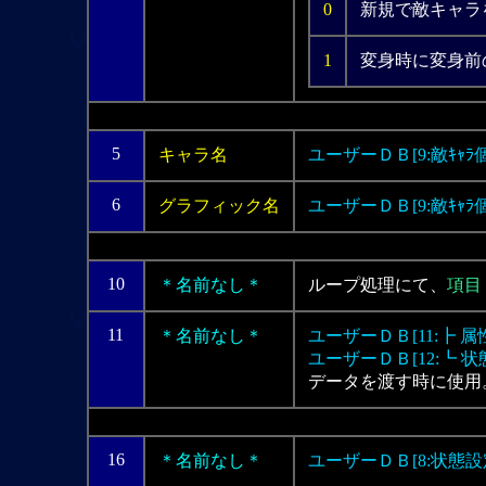
0
新規で敵キャラ
1
変身時に変身前
5
キャラ名
ユーザーＤＢ[9:敵ｷｬﾗ個
6
グラフィック名
ユーザーＤＢ[9:敵ｷｬﾗ個
10
＊名前なし＊
ループ処理にて、
項目
11
＊名前なし＊
ユーザーＤＢ[11:┣ 属
ユーザーＤＢ[12:┗ 状
データを渡す時に使用
16
＊名前なし＊
ユーザーＤＢ[8:状態設