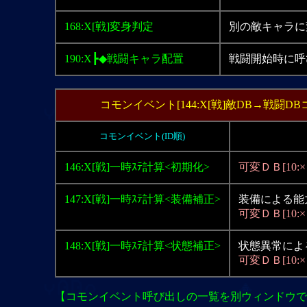
168:X[戦]変身判定
別の敵キャラに
190:X┣◆戦闘キャラ配置
戦闘開始時に呼
コモンイベント[144:X[戦]敵DB→戦闘DB
コモンイベント(ID順)
146:X[戦]一時ｽﾃ計算<初期化>
可変ＤＢ[10:
147:X[戦]一時ｽﾃ計算<装備補正>
装備による能
可変ＤＢ[10:
148:X[戦]一時ｽﾃ計算<状態補正>
状態異常によ
可変ＤＢ[10:
【コモンイベント呼び出しの一覧を別ウィンドウで