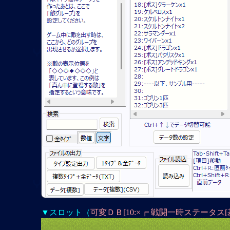
▼スロット（
可変ＤＢ[10:×┏ 戦闘一時ステータス[基