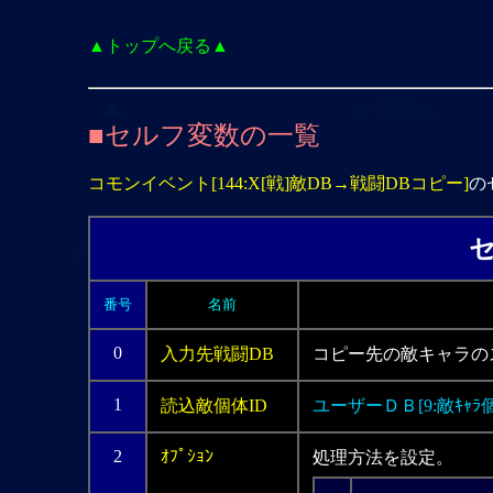
▲トップへ戻る▲
■セルフ変数の一覧
コモンイベント[144:X[戦]敵DB→戦闘DBコピー]
の
番号
名前
0
入力先戦闘DB
コピー先の敵キャラの
1
読込敵個体ID
ユーザーＤＢ[9:敵ｷｬﾗ個
2
ｵﾌﾟｼｮﾝ
処理方法を設定。