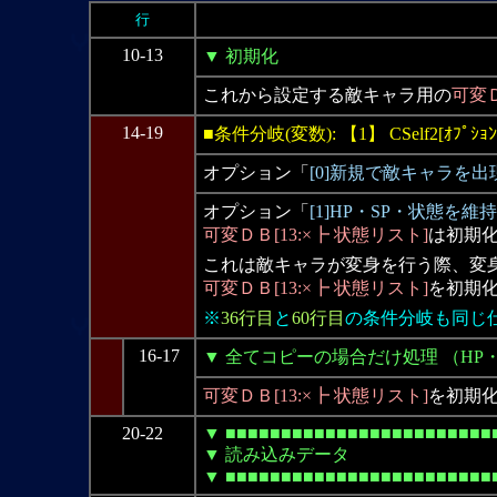
行
10-13
▼ 初期化
これから設定する敵キャラ用の
可変
14-19
■条件分岐(変数): 【1】 CSelf2[ｵﾌﾟｼｮ
オプション「
[0]新規で敵キャラを出
オプション「
[1]HP・SP・状態を
可変ＤＢ[13:×┣ 状態リスト]
は初期
これは敵キャラが変身を行う際、変
可変ＤＢ[13:×┣ 状態リスト]
を初期
※
36行目
と
60行目
の条件分岐も同じ
16-17
▼ 全てコピーの場合だけ処理 （HP
可変ＤＢ[13:×┣ 状態リスト]
を初期
20-22
▼ ■■■■■■■■■■■■■■■■■■■■■■■■
▼ 読み込みデータ
▼ ■■■■■■■■■■■■■■■■■■■■■■■■