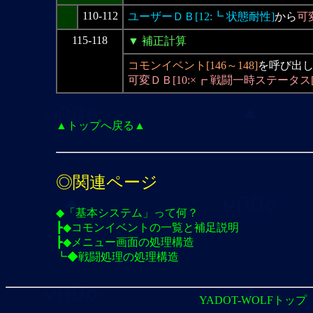
110-112
ユーザーＤＢ[12:┗ 状態耐性]
から
可
115-118
▼ 補正計算
コモンイベント[146～148]
を呼び出
可変ＤＢ[10:×┏ 戦闘一時ステータス[
▲トップへ戻る▲
◎関連ページ
◆「基本システム」って何？
┣◆コモンイベントの一覧と補足説明
┣◆メニュー画面の処理構造
┗◆戦闘処理の処理構造
YADOT-WOLFトップ