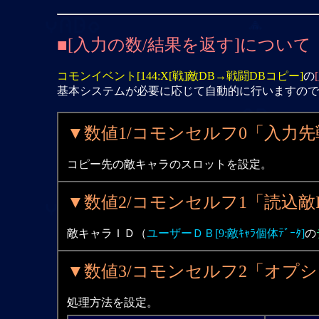
■[入力の数/結果を返す]について
コモンイベント[144:X[戦]敵DB→戦闘DBコピー]
の
基本システムが必要に応じて自動的に行いますので
▼数値1/コモンセルフ0「入力先
コピー先の敵キャラのスロットを設定。
▼数値2/コモンセルフ1「読込敵
敵キャラＩＤ（
ユーザーＤＢ[9:敵ｷｬﾗ個体ﾃﾞｰﾀ]
の
▼数値3/コモンセルフ2「オプ
処理方法を設定。